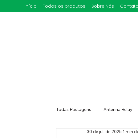
Início
Todos os produtos
Sobre Nós
Contat
Todas Postagens
Antenna Relay
30 de jul. de 2025
1 min de
Rotor Controller HAM dual
Ro