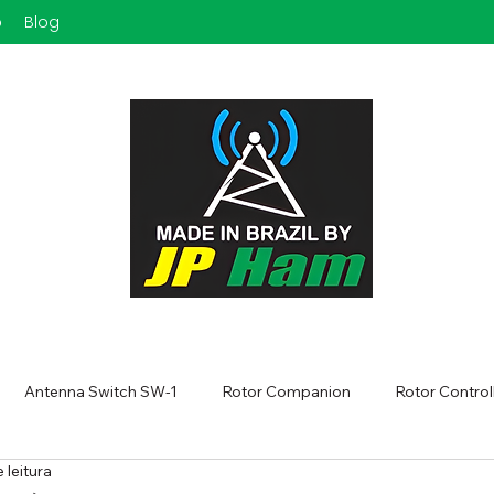
o
Blog
Antenna Switch SW-1
Rotor Companion
Rotor Control
 leitura
tor Controller DIEX-type dual
FT8 - DICAS PARA OTIMIZAR!