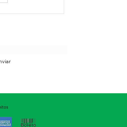
 rádio possui uma
rminada largura de banda
ansmissão, e outra largura
anda de recepção. Por
lo, o IC-718 possui largur
inatura
nviar
itos