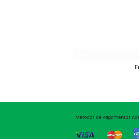
parte superior, temos o
Todo
WATERFALL, e na parte inferior,
dete
a tela principal do WSJT-X.
de tr
Repare que essa tela principal
de b
se
exemp
Formulário de ass
E
Métodos de Pagamentos Ace