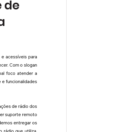
e de
a
e acessíveis para 
cer. Com o slogan 
al foco atender a 
e funcionalidades 
ções de rádio dos 
er suporte remoto 
odemos entregar os 
ádio que utiliza, 