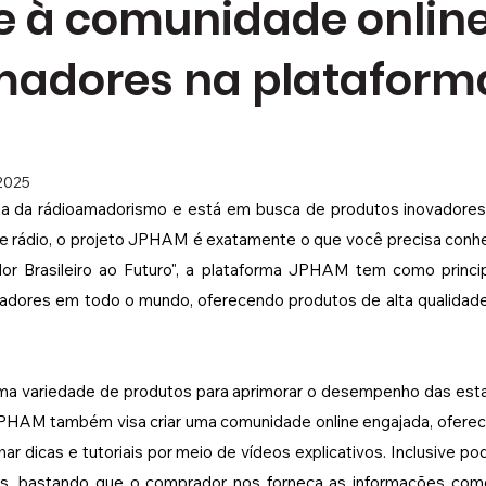
e à comunidade onlin
adores na plataform
 2025
a da rádioamadorismo e está em busca de produtos inovadores 
e rádio, o projeto JPHAM é exatamente o que você precisa conhe
r Brasileiro ao Futuro", a plataforma JPHAM tem como princip
dores em todo o mundo, oferecendo produtos de alta qualidade 
uma variedade de produtos para aprimorar o desempenho das esta
JPHAM também visa criar uma comunidade online engajada, oferec
har dicas e tutoriais por meio de vídeos explicativos. Inclusive p
os, bastando que o comprador nos forneça as informações como r