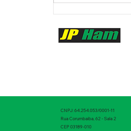
INTERFACE PARA MODOS
DIGITAIS COM CAT
Contatos :
+55 11 9476-9044
CNPJ: 64.254.053/0001-11
Rua Corumbaiba, 62 - Sala 2
CEP 03189-010