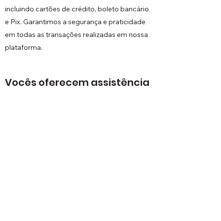
incluindo cartões de crédito, boleto bancário
e Pix. Garantimos a segurança e praticidade
em todas as transações realizadas em nossa
plataforma.
Vocês oferecem assistência
técnica?
Sim, oferecemos assistência técnica
especializada para todos os produtos
adquiridos conosco. Nossa equipe está
preparada para auxiliá-lo em qualquer
questão relacionada à instalação,
configuração e uso dos equipamentos.
Como posso entrar em