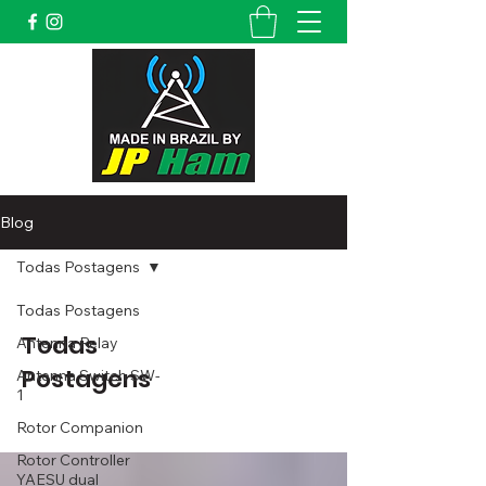
Blog
Todas Postagens
Todas Postagens
Todas
Antenna Relay
Postagens
Antenna Switch SW-
1
Rotor Companion
Rotor Controller
YAESU dual