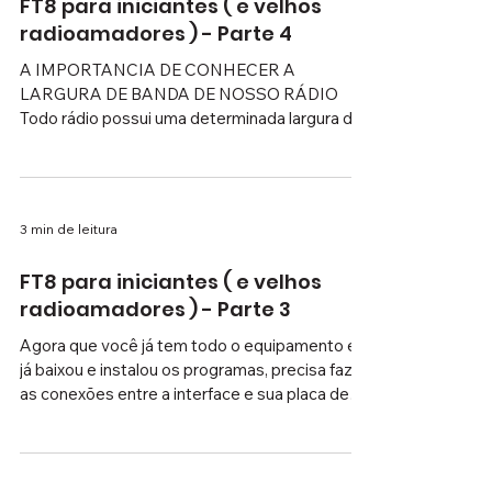
no lado direito, a tela RX Frequency, que
mostra os sinais com os quais estamos
FT8 para iniciantes ( e velhos
tentando fazer contato. Para iniciar o contato,
radioamadores ) - Parte 4
bastam dois cliques de mouse em qualquer u
A IMPORTANCIA DE CONHECER A
LARGURA DE BANDA DE NOSSO RÁDIO
Todo rádio possui uma determinada largura de
banda de transmissão, e outra largura de banda
de recepção. Por exemplo, o IC-718 possui
largura de banda em SSB de 2,4 Khz. Não quer
dizer que ele não receba sinal acima disso, mas
3 min de leitura
eles serão bem atenuados quanto mais longe
estiverem dos 2,4 Khz ! Para quem tem esse
FT8 para iniciantes ( e velhos
rádio, vai sempre notar que a recepção de
radioamadores ) - Parte 3
sinais acima de 2,4 Khz é bem inferior ao
restante, e também não
Agora que você já tem todo o equipamento e
já baixou e instalou os programas, precisa fazer
as conexões entre a interface e sua placa de
som. O cabo da interface que é o AUDIO OUT (
ou SAIDA DE AUDIO ) tem de ser ligado na