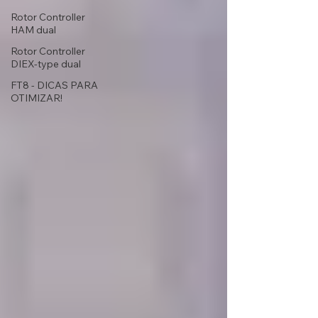
Rotor Controller
HAM dual
Rotor Controller
DIEX-type dual
FT8 - DICAS PARA
OTIMIZAR!