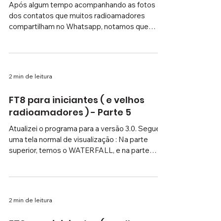
COM CAT
Após algum tempo acompanhando as fotos
dos contatos que muitos radioamadores
compartilham no Whatsapp, notamos que
raramente o nível de volume de recepção está
na faixa adequada para os programas! Cada
programa estipula o nível ideal: para o JTDX,
fica em 40db; para o WSJT-X, em torno de
2 min de leitura
30db; e para o MSHV fica em torno de -22db.
Porém, com as "interfaces" baratas que
FT8 para iniciantes ( e velhos
existem no mercado, que nada mais são do que
radioamadores ) - Parte 5
um cabo que liga a saída de áudio do rádio até a
entrada da pla
Atualizei o programa para a versão 3.0. Segue
uma tela normal de visualização : Na parte
superior, temos o WATERFALL, e na parte
inferior, a tela principal do WSJT-X. Repare que
essa tela principal se divide em duas : do lado
esquerdo, uma janela BAND ACTIVITY, que
contém os sinais que foram decodificados; e
2 min de leitura