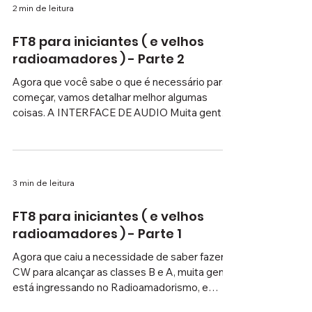
entrada MIC da placa de som de seu
computador; o cabo marcado AUDIO IN ( ou
2 min de leitura
ENTRADA DE ÁUDIO ) tem de ser ligado na
saida AUDIO OUT da placa de som. E a
FT8 para iniciantes ( e velhos
interface que aciona a transmissão deve ser
radioamadores ) - Parte 2
ligada à uma porta USB. Para poder fazer o
controle do rádi
Agora que você sabe o que é necessário para
começar, vamos detalhar melhor algumas
coisas. A INTERFACE DE AUDIO Muita gente
ofereçe interfaces montadas para rádios
específicos no Mercado Livre. Mas a grande
maioria delas nem deveria ser chamada de
INTERFACE, são apenas os cabos e os
3 min de leitura
conectores que ligam os sinais existentes nos
diversos conectores do rádio até a sua placa
FT8 para iniciantes ( e velhos
de som, e algumas possuem uma outra
radioamadores ) - Parte 1
pequena interface USB para poder acionar a
transmissão do rádio. A
Agora que caiu a necessidade de saber fazer
CW para alcançar as classes B e A, muita gente