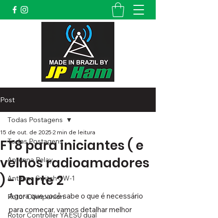
Post
Todas Postagens
15 de out. de 2025
2 min de leitura
FT8 para iniciantes ( e
Todas Postagens
velhos radioamadores
Antenna Relay
) - Parte 2
Antenna Switch SW-1
Agora que você sabe o que é necessário 
Rotor Companion
para começar, vamos detalhar melhor 
Rotor Controller YAESU dual