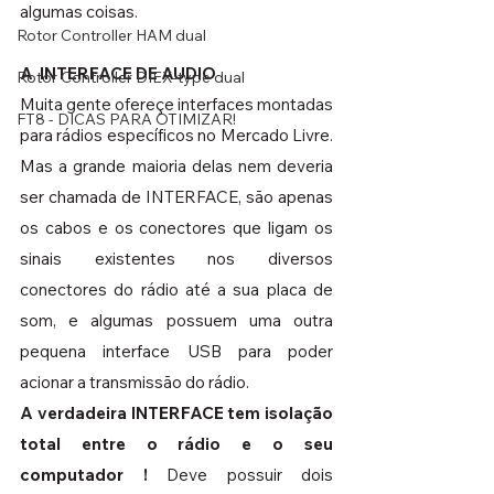
algumas coisas.
Rotor Controller HAM dual
A  INTERFACE DE AUDIO
Rotor Controller DIEX-type dual
Muita gente ofereçe interfaces montadas 
FT8 - DICAS PARA OTIMIZAR!
para rádios específicos no Mercado Livre. 
Mas a grande maioria delas nem deveria 
ser chamada de INTERFACE, são apenas 
os cabos e os conectores que ligam os 
sinais existentes nos diversos 
conectores do rádio até a sua placa de 
som, e algumas possuem uma outra 
pequena interface USB para poder 
acionar a transmissão do rádio.
A verdadeira INTERFACE tem isolação 
total entre o rádio e o seu 
computador ! 
Deve possuir dois 