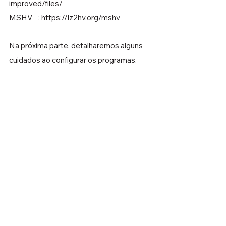
improved/files/
MSHV    : 
https://lz2hv.org/mshv
Na próxima parte, detalharemos alguns 
cuidados ao configurar os programas.
FT8 - DICAS PARA OTIMIZAR!
Ver tudo
Posts recentes