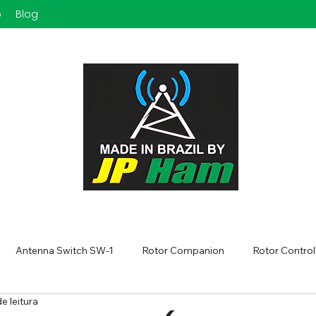
o
Blog
Antenna Switch SW-1
Rotor Companion
Rotor Control
e leitura
tor Controller DIEX-type dual
FT8 - DICAS PARA OTIMIZAR!