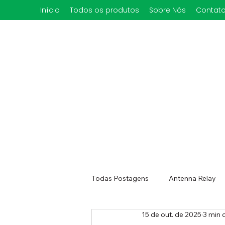
Início
Todos os produtos
Sobre Nós
Contat
Todas Postagens
Antenna Relay
15 de out. de 2025
3 min d
Rotor Controller HAM dual
Ro