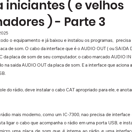
 iniciantes ( e velhos
adores ) - Parte 3
 2025
odo o equipamento e já baixou e instalou os programas,  precisa 
 placa de som. O cabo da interface que é o AUDIO OUT ( ou SAIDA 
MIC da placa de som de seu computador; o cabo marcado AUDIO I
do na saida AUDIO OUT da placa de som. E a interface que aciona 
SB.
ole do rádio, deve instalar o cabo CAT apropriado para ele, e anota
rádio mais moderno, como um IC-7300, nao precisa de interface 
sta ligar o cabo que acompanha o rádio em uma porta USB, e instalar
micro uma placa de som que é interna ao rádio e uma interfac