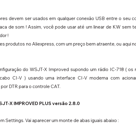
ores devem ser usados em qualquer conexão USB entre o seu co
 placa de som ! Assim, você pode usar até um linear de KW sem t
or !
s produtos no Aliexpress, com um preço bem atraente, ou aqui no
configuração do WSJT-X Improved supondo um rádio IC-718 ( os 
abo CI-V ) usando uma interface CI-V moderna com aciona
por DTR para o controle CAT.
T-X IMPROVED PLUS versão 2.8.0 
m Settings. Vai aparecer um monte de abas iguais abaixo :