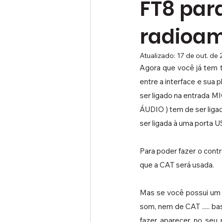
FT8 para
radioam
Atualizado:
17 de out. de
Agora que você já tem t
entre a interface e sua
ser ligado na entrada 
ÁUDIO ) tem de ser liga
ser ligada à uma porta U
Para poder fazer o contr
que a CAT será usada.
Mas se você possui um 
som, nem de CAT ..... ba
fazer aparecer no seu 